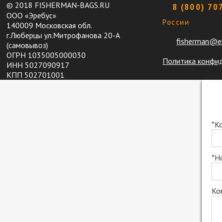
© 2018 FISHERMAN-BAGS.RU
8 (800) 70
ООО «Эребус»
России
140009 Московская обл.
г.Люберцы ул.Митрофанова 20-A
fisherman@er
(самовывоз)
ОГРН 1035005000030
Политика конфи
ИНН 5027090917
КПП 502701001
*К
*Н
Ко