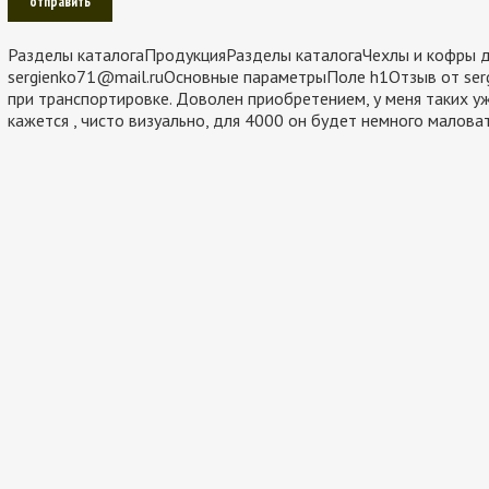
Разделы каталогаПродукцияРазделы каталогаЧехлы и кофры д
sergienko71@mail.ruОсновные параметрыПоле h1Отзыв от ser
при транспортировке. Доволен приобретением, у меня таких уже
кажется , чисто визуально, для 4000 он будет немного малов