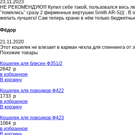
23.11.2023
НЕ РЕКОМЕНДУЮ!!! Купил себе такой, пользовался весь лет
"помялись" сразу 2 фирменные вертушки Smith AR-S((( . В
желать лучшего! Сам теперь храню в нëм только бюджетные 
Фёдор
21.11.2020
Этот кошелек не влезает в карман чехла для спиннинга от
Похожие товары
Кошелек для блесен Ф351/2
2642
p
в избранное
В корзину
Кошелек для поводков Ф422
1733
p
в избранное
В корзину
Кошелек для поводков Ф423
1064
p
в избранное
В корзину