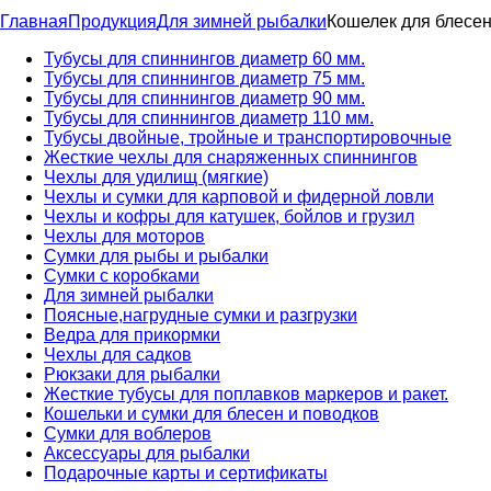
Главная
Продукция
Для зимней рыбалки
Кошелек для блесен
Тубусы для спиннингов диаметр 60 мм.
Тубусы для спиннингов диаметр 75 мм.
Тубусы для спиннингов диаметр 90 мм.
Тубусы для спиннингов диаметр 110 мм.
Тубусы двойные, тройные и транспортировочные
Жесткие чехлы для снаряженных спиннингов
Чехлы для удилищ (мягкие)
Чехлы и сумки для карповой и фидерной ловли
Чехлы и кофры для катушек, бойлов и грузил
Чехлы для моторов
Сумки для рыбы и рыбалки
Сумки с коробками
Для зимней рыбалки
Поясные,нагрудные сумки и разгрузки
Ведра для прикормки
Чехлы для садков
Рюкзаки для рыбалки
Жесткие тубусы для поплавков маркеров и ракет.
Кошельки и сумки для блесен и поводков
Сумки для воблеров
Аксессуары для рыбалки
Подарочные карты и сертификаты