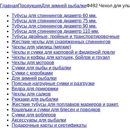
Главная
Продукция
Для зимней рыбалки
Ф492 Чехол для уль
Тубусы для спиннингов диаметр 60 мм.
Тубусы для спиннингов диаметр 75 мм.
Тубусы для спиннингов диаметр 90 мм.
Тубусы для спиннингов диаметр 110 мм.
Тубусы двойные, тройные и транспортировочные
Жесткие чехлы для снаряженных спиннингов
Чехлы для удилищ (мягкие)
Чехлы и сумки для карповой и фидерной ловли
Чехлы и кофры для катушек, бойлов и грузил
Чехлы для моторов
Сумки для рыбы и рыбалки
Сумки с коробками
Для зимней рыбалки
Поясные,нагрудные сумки и разгрузки
Ведра для прикормки
Чехлы для садков
Рюкзаки для рыбалки
Жесткие тубусы для поплавков маркеров и ракет.
Кошельки и сумки для блесен и поводков
Сумки для воблеров
Аксессуары для рыбалки
Подарочные карты и сертификаты