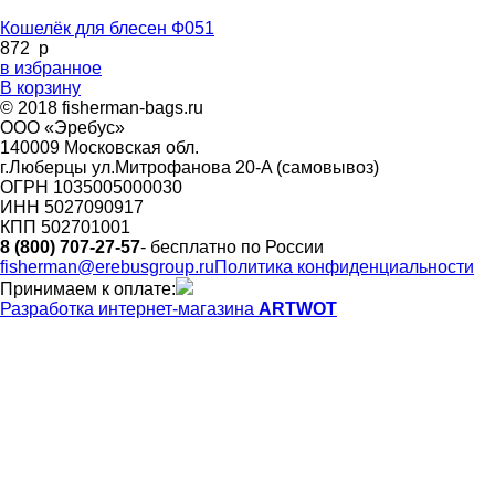
Кошелёк для блесен Ф051
872
p
в избранное
В корзину
© 2018 fisherman-bags.ru
ООО «Эребус»
140009 Московская обл.
г.Люберцы ул.Митрофанова 20-A (самовывоз)
ОГРН 1035005000030
ИНН 5027090917
КПП 502701001
8 (800) 707-27-57
- бесплатно по России
fisherman@erebusgroup.ru
Политика конфиденциальности
Принимаем к оплате:
Разработка интернет-магазина
ARTWOT