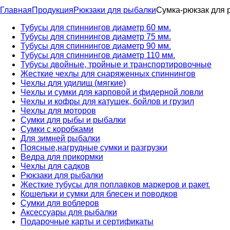
Главная
Продукция
Рюкзаки для рыбалки
Сумка-рюкзак для
Тубусы для спиннингов диаметр 60 мм.
Тубусы для спиннингов диаметр 75 мм.
Тубусы для спиннингов диаметр 90 мм.
Тубусы для спиннингов диаметр 110 мм.
Тубусы двойные, тройные и транспортировочные
Жесткие чехлы для снаряженных спиннингов
Чехлы для удилищ (мягкие)
Чехлы и сумки для карповой и фидерной ловли
Чехлы и кофры для катушек, бойлов и грузил
Чехлы для моторов
Сумки для рыбы и рыбалки
Сумки с коробками
Для зимней рыбалки
Поясные,нагрудные сумки и разгрузки
Ведра для прикормки
Чехлы для садков
Рюкзаки для рыбалки
Жесткие тубусы для поплавков маркеров и ракет.
Кошельки и сумки для блесен и поводков
Сумки для воблеров
Аксессуары для рыбалки
Подарочные карты и сертификаты