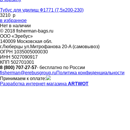
Тубус для удилищ Ф1771 (7,5х200-230)
3210
p
в избранное
Нет в наличии
© 2018 fisherman-bags.ru
ООО «Эребус»
140009 Московская обл.
г.Люберцы ул.Митрофанова 20-A (самовывоз)
ОГРН 1035005000030
ИНН 5027090917
КПП 502701001
8 (800) 707-27-57
- бесплатно по России
fisherman@erebusgroup.ru
Политика конфиденциальности
Принимаем к оплате:
Разработка интернет-магазина
ARTWOT